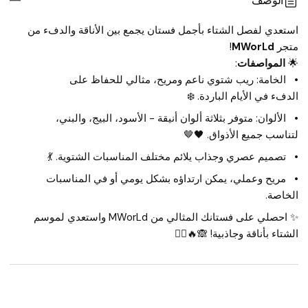
الوصف
استعدي لفصل الشتاء بأجمل فستان يجمع بين الأناقة والدفء من 
متجر 
MWorLd
!
🌟 
المواصفات
:
الخامة: ريب شتوي ناعم ومريح، مثالي للحفاظ على 
الدفء في الأيام الباردة. ❄️
الألوان: متوفر بثلاثة ألوان أنيقة - الأسود، البيج، والبني، 
لتناسب جميع الأذواق. 🖤🤎
تصميم عصري وجذاب يلائم مختلف المناسبات الشتوية. 💃
مريح وعملي، يمكن ارتداؤه بشكل يومي أو في المناسبات 
الخاصة.
✨ احصلي على فستانك المثالي من MWorLd واستعدي لموسم 
الشتاء بأناقة وجاذبية! 🙈🔥❤️‍🔥