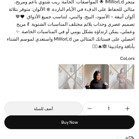
متجر MWorLd! 🌟 المواصفات: الخامة: ريب شتوي ناعم ومريح،
مثالي للحفاظ على الدفء في الأيام الباردة. ❄️ الألوان: متوفر بثلاثة
ألوان أنيقة - الأسود، البيج، والبني، لتناسب جميع الأذواق. 🖤🤎
تصميم عصري وجذاب يلائم مختلف المناسبات الشتوية. 💃 مريح
وعملي، يمكن ارتداؤه بشكل يومي أو في المناسبات الخاصة. ✨
احصلي على فستانك المثالي من MWorLd واستعدي لموسم الشتاء
بأناقة وجاذبية! 🙈🔥❤️‍🔥
CoLors
1
أضف للسلة
Buy Now